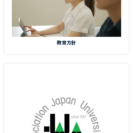
教育方針
グ
ル
ー
プ
リ
ン
ク