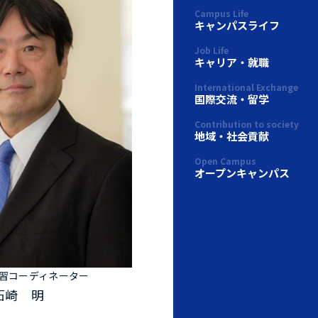
Campus Life
キャンパスライフ
Job Life
キャリア・就職
International Exchange
国際交流・留学
Contribution to society
地域・社会貢献
Open Campus
オープンキャンパス
習コーディネーター
石崎 明