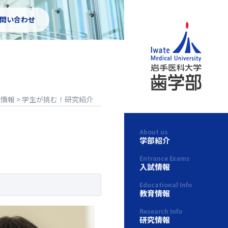
お問い合わせ
究情報
>
学生が挑む！研究紹介
About us
学部紹介
Entrance Exams
入試情報
Educational Info
教育情報
Research Info
研究情報