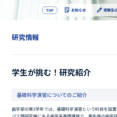
Skip
to
お知らせ
受験生
TOP
content
研究情報
学生が挑む！研究紹介
基礎科学演習についてのご紹介
歯学部の第3学年では、基礎科学演習という科目を設置
パス西研究棟にある歯学系基礎講座で、最先端の歯学