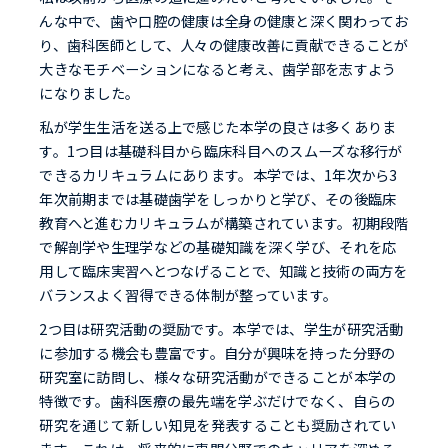
んな中で、歯や口腔の健康は全身の健康と深く関わってお
り、歯科医師として、人々の健康改善に貢献できることが
大きなモチベーションになると考え、歯学部を志すよう
になりました。
私が学生生活を送る上で感じた本学の良さは多くありま
す。1つ目は基礎科目から臨床科目へのスムーズな移行が
できるカリキュラムにあります。本学では、1年次から3
年次前期までは基礎歯学をしっかりと学び、その後臨床
教育へと進むカリキュラムが構築されています。初期段階
で解剖学や生理学などの基礎知識を深く学び、それを応
用して臨床実習へとつなげることで、知識と技術の両方を
バランスよく習得できる体制が整っています。
2つ目は研究活動の奨励です。本学では、学生が研究活動
に参加する機会も豊富です。自分が興味を持った分野の
研究室に訪問し、様々な研究活動ができることが本学の
特徴です。歯科医療の最先端を学ぶだけでなく、自らの
研究を通じて新しい知見を発表することも奨励されてい