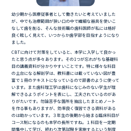
幼少期から医療従事者として働きたいと考えていました
が、中でも治療範囲が狭い口の中で繊細な器具を使いこ
なして歯を削る、そんな技術職の歯科医師が私には格好
良く眩しく見えて、いつからか歯学部を目指すようになり
ました。
CBTに向けて対策をしていると、本学に入学して良かっ
たと思う点が多々あります。その1つが忘れがちな基礎科
目の講義資料が分かりやすいことです。特に様々な科目
の土台になる解剖学は、教科書には載っていない図が豊
富で１冊のテキストになっているので辞書のように使って
います。また歯科理工学は歯科になじみのない学生が理
解できるようポイントを表にし、工夫されているのがあ
りがたいです。勿論苦手な箇所を抽出したまとめノート
を作る事もありますが、効率良く復習できる資料がある
のは助かっています。３年生の後期から始まる臨床科目が
コース制になるのも本学の長所ですね。１科目を一定期
間集中して学び、終わり次第試験を実施するという制度