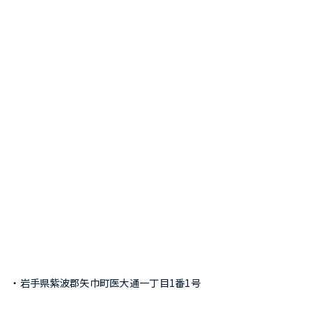
・岩手県紫波郡矢巾町医大通一丁目1番1号