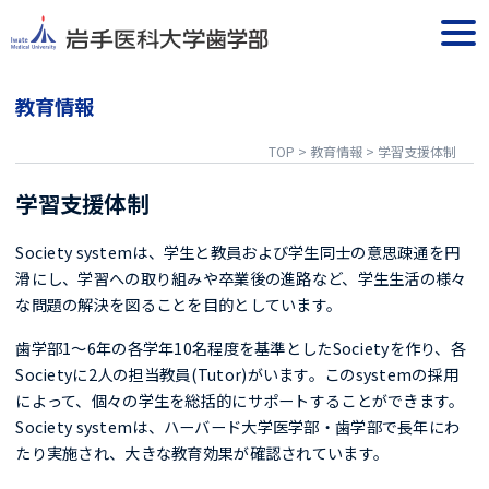
Skip
to
togg
content
navi
教育情報
TOP
>
教育情報
>
学習支援体制
学習支援体制
Society systemは、学生と教員および学生同士の意思疎通を円
滑にし、学習への取り組みや卒業後の進路など、学生生活の様々
な問題の解決を図ることを目的としています。
歯学部1～6年の各学年10名程度を基準としたSocietyを作り、各
Societyに2人の担当教員(Tutor)がいます。このsystemの採用
によって、個々の学生を総括的にサポートすることができます。
Society systemは、ハーバード大学医学部・歯学部で長年にわ
たり実施され、大きな教育効果が確認されています。