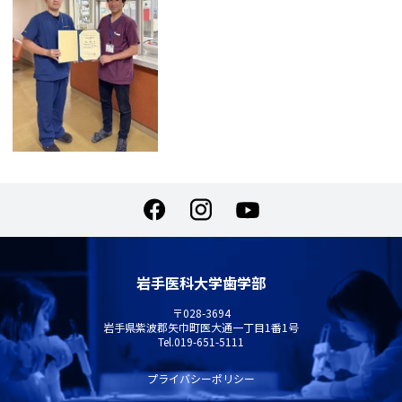
岩手医科大学歯学部
〒028-3694
岩手県紫波郡矢巾町医大通一丁目1番1号
Tel.
019-651-5111
プライバシーポリシー