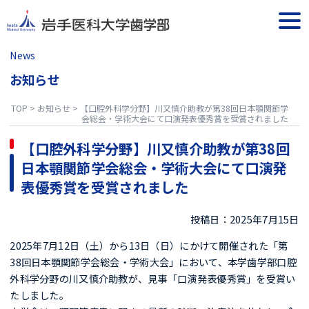
Skip
to
togg
content
navi
News
お知らせ
TOP
>
お知らせ
>
【口腔外科学分野】川又慎介助教が第38回日本顎関節学
会総会・学術大会にて口演発表優秀賞を受賞されました
【口腔外科学分野】川又慎介助教が第38回
日本顎関節学会総会・学術大会にて口演発
表優秀賞を受賞されました
投稿日：2025年7月15日
2025年7月12日（土）から13日（日）にかけて開催された「第
38回日本顎関節学会総会・学術大会」において、本学歯学部口腔
外科学分野の川又慎介助教が、見事「口演発表優秀賞」を受賞い
たしました。