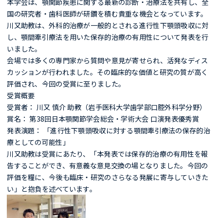
本学会は、顎関節疾患に関する最新の診断・治療法を共有し、全
国の研究者・歯科医師が研鑽を積む貴重な機会となっています。
川又助教は、外科的治療が一般的とされる進行性下顎頭吸収に対
し、顎間牽引療法を用いた保存的治療の有用性について発表を行
いました。
会場では多くの専門家から質問や意見が寄せられ、活発なディス
カッションが行われました。その臨床的な価値と研究の質が高く
評価され、今回の受賞に至りました。
受賞概要
受賞者： 川又 慎介 助教（岩手医科大学歯学部口腔外科学分野）
賞名： 第38回日本顎関節学会総会・学術大会 口演発表優秀賞
発表演題： 「進行性下顎頭吸収に対する顎間牽引療法の保存的治
療としての可能性」
川又助教は受賞にあたり、「本発表では保存的治療の有用性を報
告することができ、有意義な意見交換の場となりました。今回の
評価を糧に、今後も臨床・研究のさらなる発展に寄与していきた
い」と抱負を述べています。