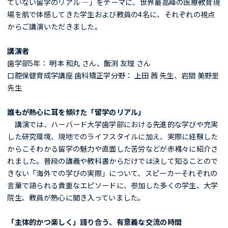
ていない留学のリアル ―」をテーマに、世界最高峰の医療教育現
場を肌で体感してきた学生および教員の4名に、それぞれの視点
からご講演いただきました。
講演者
歯学部5年： 明本 和丸 さん、飯渕 友理 さん
口腔保健育成学講座 歯科矯正学分野： 上田 茜 先生、岩間 美野里
先生
誰もが熱心に耳を傾けた「留学のリアル」
講演では、ハーバード大学歯学部における先進的な学びや充実
した研究環境、現地でのライフスタイルに加え、実際に経験した
からこそわかる留学の魅力や直面した苦労などが赤裸々に紹介さ
れました。普段の講義や教科書からだけでは決して知ることので
きない「海外での学びの実際」について、スピーカーそれぞれの
言葉で語られる貴重なエピソードに、参加した多くの学生、大学
院生、教員が熱心に聞き入っていました。
「主体的かつ楽しく」語り合う、有意義な交流の時間