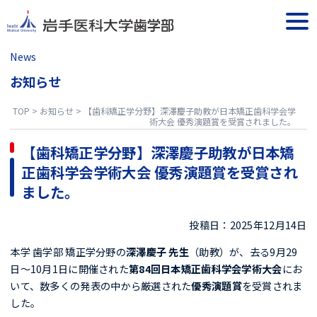
Skip
to
togg
content
navi
News
お知らせ
TOP
>
お知らせ
>
【歯科矯正学分野】深澤慶子助教が日本矯正歯科学会学
術大会 優秀演題賞を受賞されました。
【歯科矯正学分野】深澤慶子助教が日本矯
正歯科学会学術大会 優秀演題賞を受賞され
ました。
投稿日：2025年12月14日
本学 歯学部 矯正学分野の
深澤慶子 先生
（助教）が、去る9月29
日～10月1日に開催された
第84回日本矯正歯科学会学術大会
にお
いて、数多くの発表の中から厳選された
優秀演題賞
を受賞されま
した。