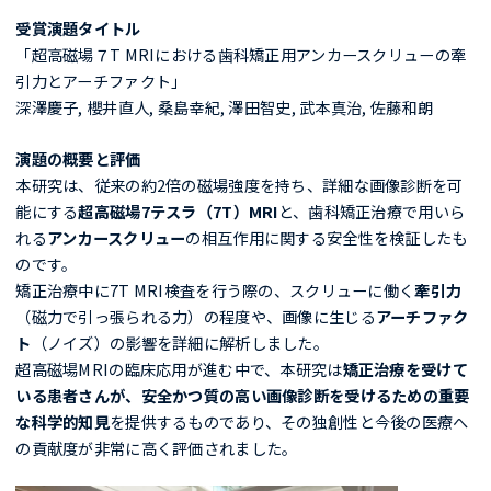
受賞演題タイトル
「超高磁場７T MRIにおける歯科矯正用アンカースクリューの牽
引力とアーチファクト」
深澤慶子, 櫻井直人, 桑島幸紀, 澤田智史, 武本真治, 佐藤和朗
演題の概要と評価
本研究は、従来の約2倍の磁場強度を持ち、詳細な画像診断を可
能にする
超高磁場7テスラ（7T）MRI
と、歯科矯正治療で用いら
れる
アンカースクリュー
の相互作用に関する安全性を検証したも
のです。
矯正治療中に7T MRI検査を行う際の、スクリューに働く
牽引力
（磁力で引っ張られる力）の程度や、画像に生じる
アーチファク
ト
（ノイズ）の影響を詳細に解析しました。
超高磁場MRIの臨床応用が進む中で、本研究は
矯正治療を受けて
いる患者さんが、安全かつ質の高い画像診断を受けるための重要
な科学的知見
を提供するものであり、その独創性と今後の医療へ
の貢献度が非常に高く評価されました。