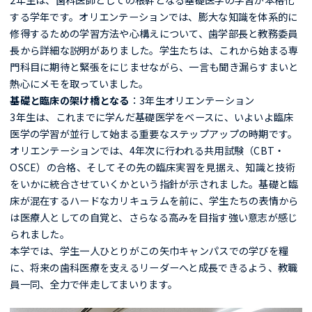
する学年です。オリエンテーションでは、膨大な知識を体系的に
修得するための学習方法や心構えについて、歯学部長と教務委員
長から詳細な説明がありました。学生たちは、これから始まる専
門科目に期待と緊張をにじませながら、一言も聞き漏らすまいと
熱心にメモを取っていました。
基礎と臨床の架け橋となる
：3年生オリエンテーション
3年生は、これまでに学んだ基礎医学をベースに、いよいよ臨床
医学の学習が並行して始まる重要なステップアップの時期です。
オリエンテーションでは、4年次に行われる共用試験（CBT・
OSCE）の合格、そしてその先の臨床実習を見据え、知識と技術
をいかに統合させていくかという指針が示されました。基礎と臨
床が混在するハードなカリキュラムを前に、学生たちの表情から
は医療人としての自覚と、さらなる高みを目指す強い意志が感じ
られました。
本学では、学生一人ひとりがこの矢巾キャンパスでの学びを糧
に、将来の歯科医療を支えるリーダーへと成長できるよう、教職
員一同、全力で伴走してまいります。