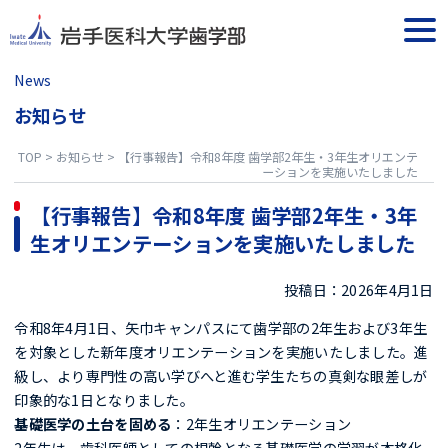
Skip
to
togg
content
navi
News
お知らせ
TOP
>
お知らせ
>
【行事報告】令和8年度 歯学部2年生・3年生オリエンテ
ーションを実施いたしました
【行事報告】令和8年度 歯学部2年生・3年
生オリエンテーションを実施いたしました
投稿日：2026年4月1日
令和8年4月1日、矢巾キャンパスにて歯学部の2年生および3年生
を対象とした新年度オリエンテーションを実施いたしました。進
級し、より専門性の高い学びへと進む学生たちの真剣な眼差しが
印象的な1日となりました。
基礎医学の土台を固める
：2年生オリエンテーション
2年生は、歯科医師としての根幹となる基礎医学の学習が本格化