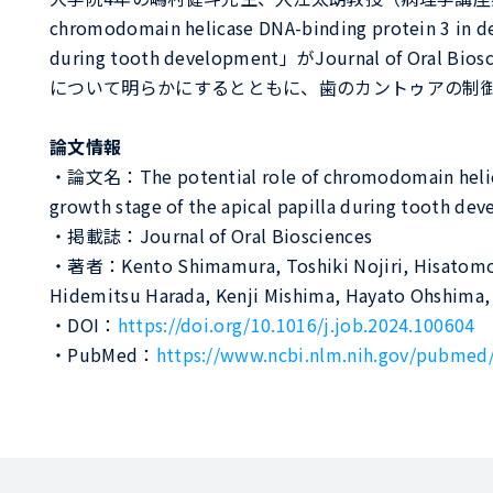
chromodomain helicase DNA-binding protein 3 in defi
during tooth development」がJournal 
について明らかにするとともに、歯のカントゥアの制
論文情報
・論文名：The potential role of chromodomain helicase 
growth stage of the apical papilla during tooth de
・掲載誌：Journal of Oral Biosciences
・著者：Kento Shimamura, Toshiki Nojiri, Hisatomo K
Hidemitsu Harada, Kenji Mishima, Hayato Ohshima, 
・DOI：
https://doi.org/10.1016/j.job.2024.100604
・PubMed：
https://www.ncbi.nlm.nih.gov/pubmed