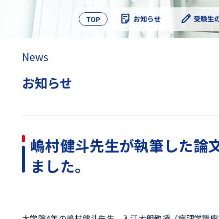
Skip
to
お知らせ
受験生
TOP
content
News
お知らせ
嶋村健斗先生が執筆した論文がJou
ました。
大学院4年の嶋村健斗先生、入江太朗教授（病理学講座病態解析