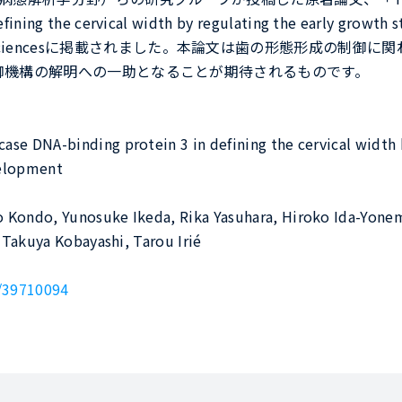
ning the cervical width by regulating the early growth st
of Oral Biosciencesに掲載されました。本論文は歯の形態形成
御機構の解明への一助となることが期待されるものです。
DNA-binding protein 3 in defining the cervical width b
velopment
ondo, Yunosuke Ikeda, Rika Yasuhara, Hiroko Ida-Yonemo
Takuya Kobayashi, Tarou Irié
/39710094