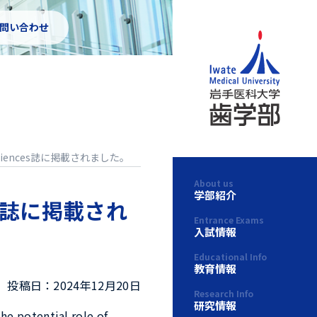
お問い合わせ
osciences誌に掲載されました。
About us
学部紹介
ces誌に掲載され
Entrance Exams
入試情報
Educational Info
教育情報
投稿日：2024年12月20日
Research Info
研究情報
tial role of