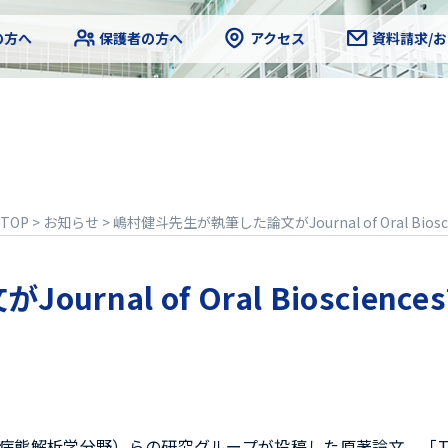
の方へ
保護者の方へ
アクセス
資料請求/
TOP
>
お知らせ
>
嶋村健斗先生が執筆した論文がJournal of Oral Bi
rnal of Oral Bioscien
学分野）らの研究グループが投稿した原著論文、「The poten