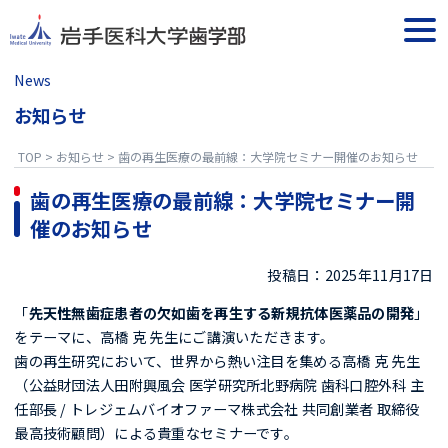
Skip
to
togg
content
navi
News
お知らせ
TOP
>
お知らせ
>
歯の再生医療の最前線：大学院セミナー開催のお知らせ
歯の再生医療の最前線：大学院セミナー開
催のお知らせ
投稿日：2025年11月17日
「
先天性無歯症患者の欠如歯を再生する新規抗体医薬品の開発
」
をテーマに、高橋 克 先生にご講演いただきます。
歯の再生研究において、世界から熱い注目を集める高橋 克 先生
（公益財団法人田附興風会 医学研究所北野病院 歯科口腔外科 主
任部長 / トレジェムバイオファーマ株式会社 共同創業者 取締役
最高技術顧問）による貴重なセミナーです。