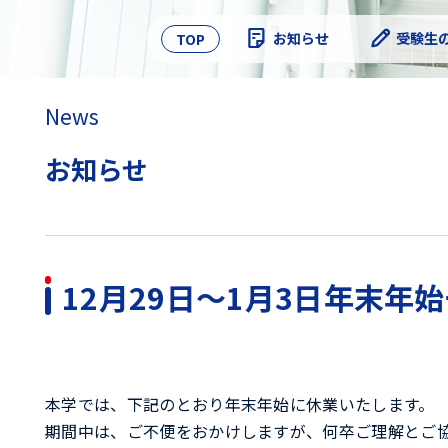
Skip
to
お知らせ
受験生
TOP
content
News
お知らせ
12月29日～1月3日年末年
本学では、下記のとおり年末年始に休業いたします。
期間中は、ご不便をおかけしますが、何卒ご理解とご